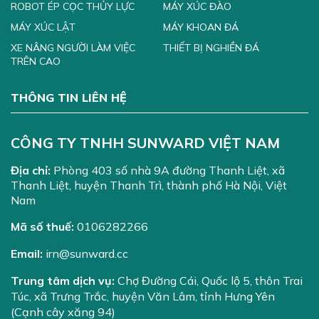
ROBOT ÉP CỌC THỦY LỰC
MÁY XÚC ĐÀO
MÁY XÚC LẬT
MÁY KHOAN ĐÁ
XE NÂNG NGƯỜI LÀM VIỆC
THIẾT BỊ NGHIỀN ĐÁ
TRÊN CAO
THÔNG TIN LIÊN HỆ
CÔNG TY TNHH SUNWARD VIỆT NAM
Địa chỉ:
Phòng 403 số nhà 9A đường Thanh Liệt, xã
Thanh Liệt, huyện Thanh Trì, thành phố Hà Nội, Việt
Nam
Mã số thuế:
0106282266
Email:
irn@sunward.cc
Trung tâm dịch vụ:
Chợ Đường Cái, Quốc lộ 5, thôn Trai
Túc, xã Trưng Trắc, huyện Văn Lâm, tỉnh Hưng Yên
(Cạnh cây xăng 94)