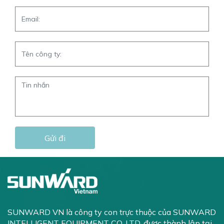
SUNWARD VN là công ty con trực thuộc của
SUNWARD
INTELLIGENT EQUIPMENT CO. LTD
, được thành lập tại