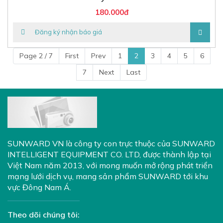
180.000đ
Đăng ký nhận báo giá
Page 2 / 7
First
Prev
1
2
3
4
5
6
7
Next
Last
SUNWARD VN là công ty con trực thuộc của
SUNWARD
INTELLIGENT EQUIPMENT CO. LTD
, được thành lập tại
Việt Nam năm 2013, với mong muốn mở rộng phát triển
mạng lưới dịch vụ, mang sản phẩm SUNWARD tới khu
vực Đông Nam Á.
Theo dõi chúng tôi: