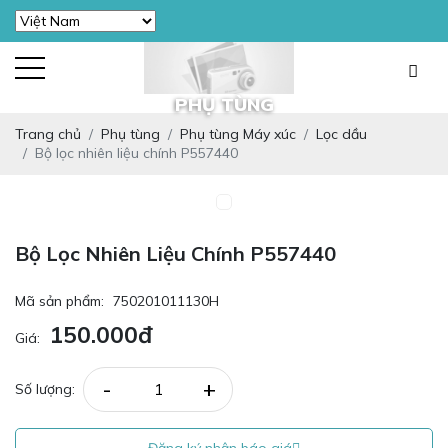
PHỤ TÙNG
Trang chủ
Phụ tùng
Phụ tùng Máy xúc
Lọc dầu
Bộ lọc nhiên liệu chính P557440
Bộ Lọc Nhiên Liệu Chính P557440
Mã sản phẩm:
750201011130H
150.000đ
Giá:
-
+
Số lượng: