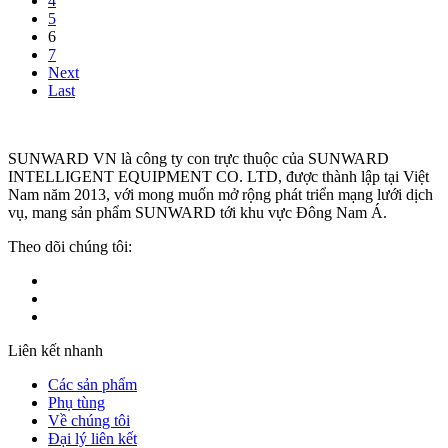
4
5
6
7
Next
Last
SUNWARD VN là công ty con trực thuộc của
SUNWARD
INTELLIGENT EQUIPMENT CO. LTD
, được thành lập tại Việt
Nam năm 2013, với mong muốn mở rộng phát triển mạng lưới dịch
vụ, mang sản phẩm SUNWARD tới khu vực Đông Nam Á.
Theo dõi chúng tôi:
Liên kết nhanh
Các sản phẩm
Phụ tùng
Về chúng tôi
Đại lý liên kết