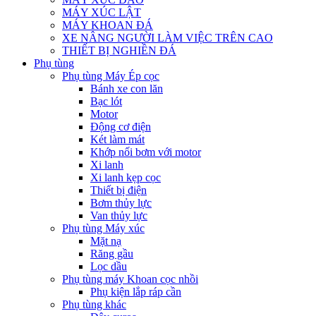
MÁY XÚC LẬT
MÁY KHOAN ĐÁ
XE NÂNG NGƯỜI LÀM VIỆC TRÊN CAO
THIẾT BỊ NGHIỀN ĐÁ
Phụ tùng
Phụ tùng Máy Ép cọc
Bánh xe con lăn
Bạc lót
Motor
Động cơ điện
Két làm mát
Khớp nối bơm với motor
Xi lanh
Xi lanh kẹp cọc
Thiết bị điện
Bơm thủy lực
Van thủy lực
Phụ tùng Máy xúc
Mặt nạ
Răng gầu
Lọc dầu
Phụ tùng máy Khoan cọc nhồi
Phụ kiện lắp ráp cần
Phụ tùng khác