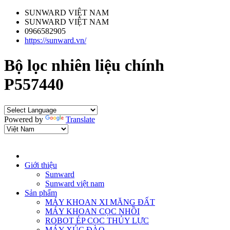
SUNWARD VIỆT NAM
SUNWARD VIỆT NAM
0966582905
https://sunward.vn/
Bộ lọc nhiên liệu chính
P557440
Powered by
Translate
Giới thiệu
Sunward
Sunward việt nam
Sản phẩm
MÁY KHOAN XI MĂNG ĐẤT
MÁY KHOAN CỌC NHỒI
ROBOT ÉP CỌC THỦY LỰC
MÁY XÚC ĐÀO