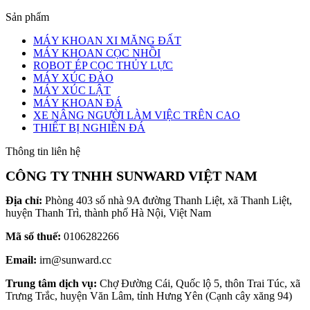
Sản phẩm
MÁY KHOAN XI MĂNG ĐẤT
MÁY KHOAN CỌC NHỒI
ROBOT ÉP CỌC THỦY LỰC
MÁY XÚC ĐÀO
MÁY XÚC LẬT
MÁY KHOAN ĐÁ
XE NÂNG NGƯỜI LÀM VIỆC TRÊN CAO
THIẾT BỊ NGHIỀN ĐÁ
Thông tin liên hệ
CÔNG TY TNHH SUNWARD VIỆT NAM
Địa chỉ:
Phòng 403 số nhà 9A đường Thanh Liệt, xã Thanh Liệt,
huyện Thanh Trì, thành phố Hà Nội, Việt Nam
Mã số thuế:
0106282266
Email:
irn@sunward.cc
Trung tâm dịch vụ:
Chợ Đường Cái, Quốc lộ 5, thôn Trai Túc, xã
Trưng Trắc, huyện Văn Lâm, tỉnh Hưng Yên (Cạnh cây xăng 94)