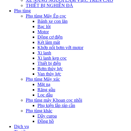
XE NÂNG NGƯỜI LÀM VIỆC TRÊN CAO
THIẾT BỊ NGHIỀN ĐÁ
Phụ tùng
Phụ tùng Máy Ép cọc
Bánh xe con lăn
Bạc lót
Motor
Động cơ điện
Két làm mát
Khớp nối bơm với motor
Xi lanh
Xi lanh kẹp cọc
Thiết bị điện
Bơm thủy lực
Van thủy lực
Phụ tùng Máy xúc
Mặt nạ
Răng gầu
Lọc dầu
Phụ tùng máy Khoan cọc nhồi
Phụ kiện lắp ráp cần
Phụ tùng khác
Dây curoa
Đồng hồ
Dịch vụ