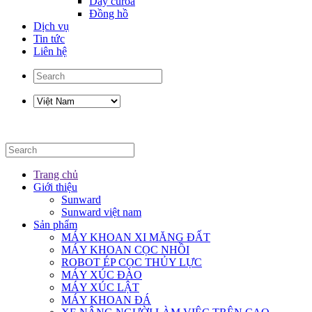
Dây curoa
Đồng hồ
Dịch vụ
Tin tức
Liên hệ
Trang chủ
Giới thiệu
Sunward
Sunward việt nam
Sản phẩm
MÁY KHOAN XI MĂNG ĐẤT
MÁY KHOAN CỌC NHỒI
ROBOT ÉP CỌC THỦY LỰC
MÁY XÚC ĐÀO
MÁY XÚC LẬT
MÁY KHOAN ĐÁ