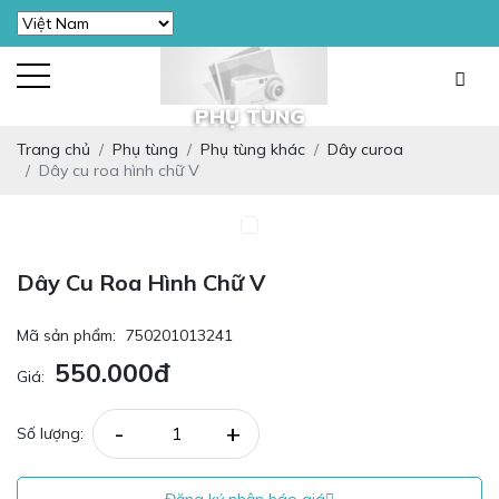
PHỤ TÙNG
Trang chủ
Phụ tùng
Phụ tùng khác
Dây curoa
Dây cu roa hình chữ V
Dây Cu Roa Hình Chữ V
Mã sản phẩm:
750201013241
550.000đ
Giá:
-
+
Số lượng: