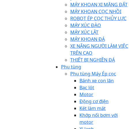
MÁY KHOAN XI MĂNG ĐẤT
MÁY KHOAN CỌC NHỒI
ROBOT ÉP CỌC THỦY LỰC
MÁY XÚC ĐÀO
MÁY XÚC LẬT
MÁY KHOAN ĐÁ
XE NÂNG NGƯỜI LÀM VIỆC
TRÊN CAO
THIẾT BỊ NGHIỀN ĐÁ
Phụ tùng
Phụ tùng Máy Ép cọc
Bánh xe con lăn
Bạc lót
Motor
Động cơ điện
Két làm mát
Khớp nối bơm với
motor