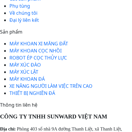
Phụ tùng
Về chúng tôi
Đại lý liên kết
Sản phẩm
MÁY KHOAN XI MĂNG ĐẤT
MÁY KHOAN CỌC NHỒI
ROBOT ÉP CỌC THỦY LỰC
MÁY XÚC ĐÀO
MÁY XÚC LẬT
MÁY KHOAN ĐÁ
XE NÂNG NGƯỜI LÀM VIỆC TRÊN CAO
THIẾT BỊ NGHIỀN ĐÁ
Thông tin liên hệ
CÔNG TY TNHH SUNWARD VIỆT NAM
Địa chỉ:
Phòng 403 số nhà 9A đường Thanh Liệt, xã Thanh Liệt,