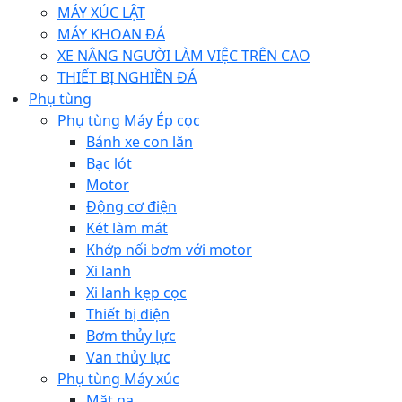
MÁY XÚC LẬT
MÁY KHOAN ĐÁ
XE NÂNG NGƯỜI LÀM VIỆC TRÊN CAO
THIẾT BỊ NGHIỀN ĐÁ
Phụ tùng
Phụ tùng Máy Ép cọc
Bánh xe con lăn
Bạc lót
Motor
Động cơ điện
Két làm mát
Khớp nối bơm với motor
Xi lanh
Xi lanh kẹp cọc
Thiết bị điện
Bơm thủy lực
Van thủy lực
Phụ tùng Máy xúc
Mặt nạ