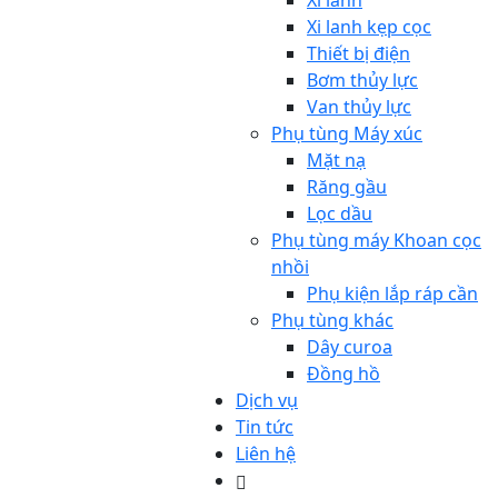
Xi lanh
Xi lanh kẹp cọc
Thiết bị điện
Bơm thủy lực
Van thủy lực
Phụ tùng Máy xúc
Mặt nạ
Răng gầu
Lọc dầu
Phụ tùng máy Khoan cọc
nhồi
Phụ kiện lắp ráp cần
Phụ tùng khác
Dây curoa
Đồng hồ
Dịch vụ
Tin tức
Liên hệ