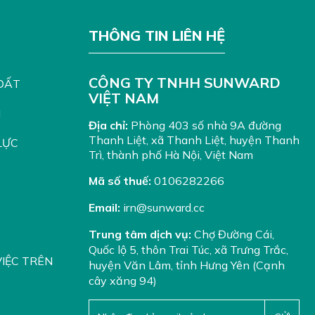
THÔNG TIN LIÊN HỆ
CÔNG TY TNHH SUNWARD
ĐẤT
VIỆT NAM
I
Địa chỉ:
Phòng 403 số nhà 9A đường
Thanh Liệt, xã Thanh Liệt, huyện Thanh
LỰC
Trì, thành phố Hà Nội, Việt Nam
Mã số thuế:
0106282266
Email:
irn@sunward.cc
Trung tâm dịch vụ:
Chợ Đường Cái,
Quốc lộ 5, thôn Trai Túc, xã Trưng Trắc,
VIỆC TRÊN
huyện Văn Lâm, tỉnh Hưng Yên (Cạnh
cây xăng 94)