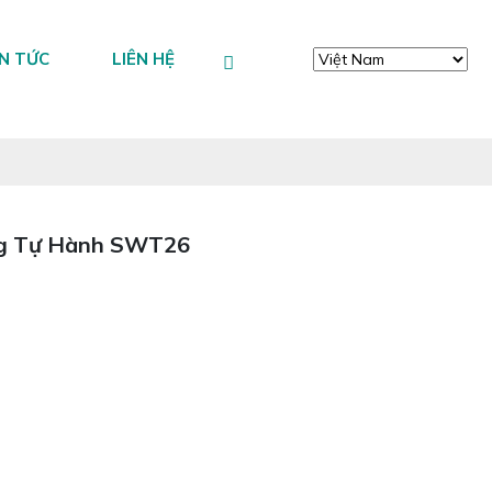
IN TỨC
LIÊN HỆ
ng Tự Hành SWT26