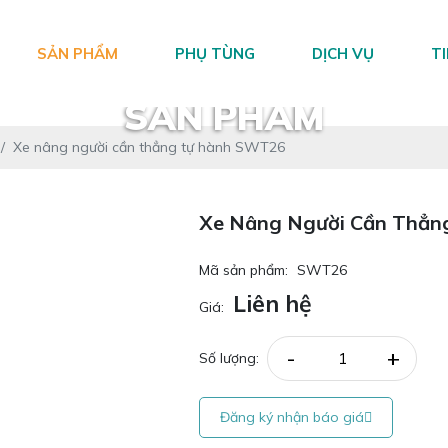
SẢN PHẨM
PHỤ TÙNG
DỊCH VỤ
T
SẢN PHẨM
Xe nâng người cần thẳng tự hành SWT26
Xe Nâng Người Cần Thẳ
Mã sản phẩm:
SWT26
Liên hệ
Giá:
-
+
Số lượng:
Đăng ký nhận báo giá