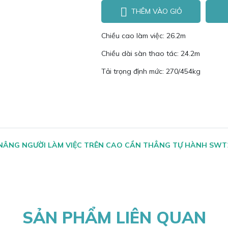
THÊM VÀO GIỎ
Chiều cao làm việc: 26.2m
Chiều dài sàn thao tác: 24.2m
Tải trọng định mức: 270/454kg
 NÂNG NGƯỜI LÀM VIỆC TRÊN CAO CẦN THẲNG TỰ HÀNH SWT
SẢN PHẨM LIÊN QUAN