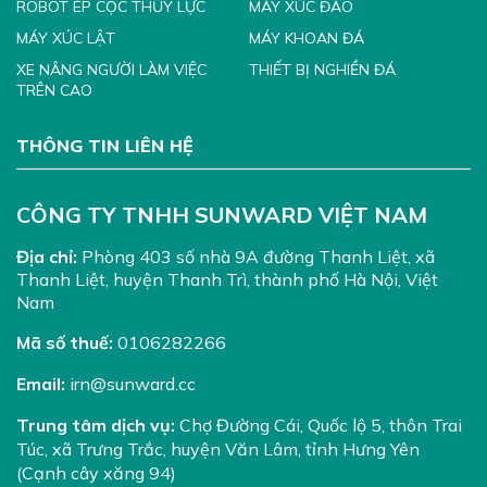
ROBOT ÉP CỌC THỦY LỰC
MÁY XÚC ĐÀO
MÁY XÚC LẬT
MÁY KHOAN ĐÁ
XE NÂNG NGƯỜI LÀM VIỆC
THIẾT BỊ NGHIỀN ĐÁ
TRÊN CAO
THÔNG TIN LIÊN HỆ
CÔNG TY TNHH SUNWARD VIỆT NAM
Địa chỉ:
Phòng 403 số nhà 9A đường Thanh Liệt, xã
Thanh Liệt, huyện Thanh Trì, thành phố Hà Nội, Việt
Nam
Mã số thuế:
0106282266
Email:
irn@sunward.cc
Trung tâm dịch vụ:
Chợ Đường Cái, Quốc lộ 5, thôn Trai
Túc, xã Trưng Trắc, huyện Văn Lâm, tỉnh Hưng Yên
(Cạnh cây xăng 94)