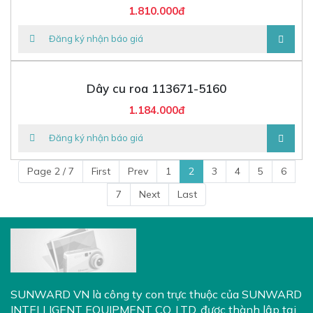
1.810.000đ
Đăng ký nhận báo giá
Dây cu roa 113671-5160
1.184.000đ
Đăng ký nhận báo giá
Page 2 / 7
First
Prev
1
2
3
4
5
6
7
Next
Last
SUNWARD VN là công ty con trực thuộc của
SUNWARD
INTELLIGENT EQUIPMENT CO. LTD
, được thành lập tại