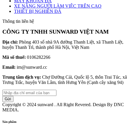
MÁY KHOAN ĐÁ
XE NÂNG NGƯỜI LÀM VIỆC TRÊN CAO
THIẾT BỊ NGHIỀN ĐÁ
Thông tin liên hệ
CÔNG TY TNHH SUNWARD VIỆT NAM
Địa chỉ:
Phòng 403 số nhà 9A đường Thanh Liệt, xã Thanh Liệt,
huyện Thanh Trì, thành phố Hà Nội, Việt Nam
Mã số thuế:
0106282266
Email:
irn@sunward.cc
Trung tâm dịch vụ:
Chợ Đường Cái, Quốc lộ 5, thôn Trai Túc, xã
Trưng Trắc, huyện Văn Lâm, tỉnh Hưng Yên (Cạnh cây xăng 94)
Copyright © 2024 sunward . All Right Revered. Design By DNC
MEDIA.
Sản phẩm