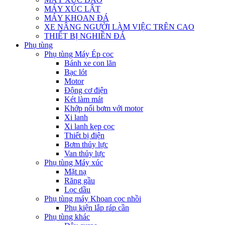
MÁY XÚC LẬT
MÁY KHOAN ĐÁ
XE NÂNG NGƯỜI LÀM VIỆC TRÊN CAO
THIẾT BỊ NGHIỀN ĐÁ
Phụ tùng
Phụ tùng Máy Ép cọc
Bánh xe con lăn
Bạc lót
Motor
Động cơ điện
Két làm mát
Khớp nối bơm với motor
Xi lanh
Xi lanh kẹp cọc
Thiết bị điện
Bơm thủy lực
Van thủy lực
Phụ tùng Máy xúc
Mặt nạ
Răng gầu
Lọc dầu
Phụ tùng máy Khoan cọc nhồi
Phụ kiện lắp ráp cần
Phụ tùng khác