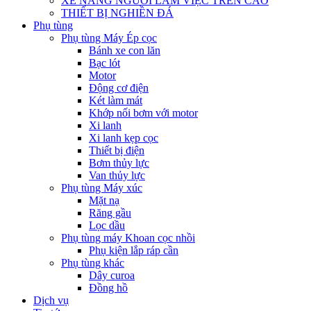
XE NÂNG NGƯỜI LÀM VIỆC TRÊN CAO
THIẾT BỊ NGHIỀN ĐÁ
Phụ tùng
Phụ tùng Máy Ép cọc
Bánh xe con lăn
Bạc lót
Motor
Động cơ điện
Két làm mát
Khớp nối bơm với motor
Xi lanh
Xi lanh kẹp cọc
Thiết bị điện
Bơm thủy lực
Van thủy lực
Phụ tùng Máy xúc
Mặt nạ
Răng gầu
Lọc dầu
Phụ tùng máy Khoan cọc nhồi
Phụ kiện lắp ráp cần
Phụ tùng khác
Dây curoa
Đồng hồ
Dịch vụ