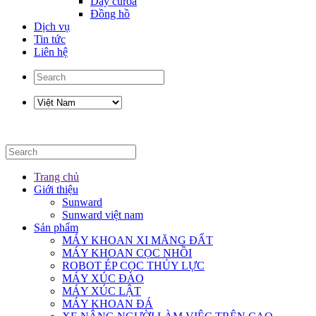
Dây curoa
Đồng hồ
Dịch vụ
Tin tức
Liên hệ
Trang chủ
Giới thiệu
Sunward
Sunward việt nam
Sản phẩm
MÁY KHOAN XI MĂNG ĐẤT
MÁY KHOAN CỌC NHỒI
ROBOT ÉP CỌC THỦY LỰC
MÁY XÚC ĐÀO
MÁY XÚC LẬT
MÁY KHOAN ĐÁ