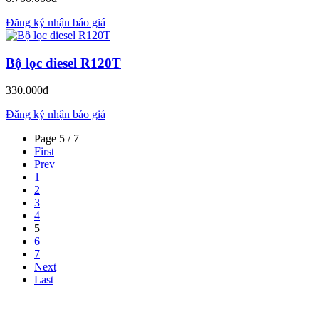
Đăng ký nhận báo giá
Bộ lọc diesel R120T
330.000đ
Đăng ký nhận báo giá
Page 5 / 7
First
Prev
1
2
3
4
5
6
7
Next
Last