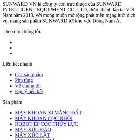
SUNWARD VN là công ty con trực thuộc của
SUNWARD
INTELLIGENT EQUIPMENT CO. LTD
, được thành lập tại Việt
Nam năm 2013, với mong muốn mở rộng phát triển mạng lưới dịch
vụ, mang sản phẩm SUNWARD tới khu vực Đông Nam Á.
Theo dõi chúng tôi:
Liên kết nhanh
Các sản phẩm
Phụ tùng
Về chúng tôi
Đại lý liên kết
Sản phẩm
MÁY KHOAN XI MĂNG ĐẤT
MÁY KHOAN CỌC NHỒI
ROBOT ÉP CỌC THỦY LỰC
MÁY XÚC ĐÀO
MÁY XÚC LẬT