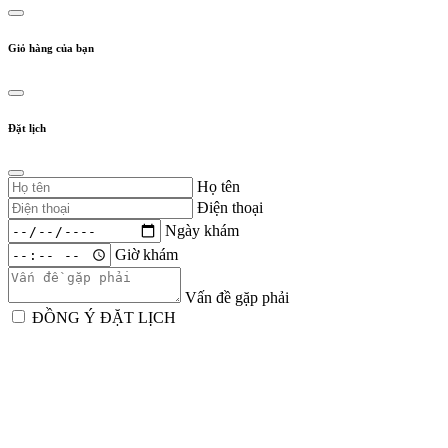
Giỏ hàng của bạn
Đặt lịch
Họ tên
Điện thoại
Ngày khám
Giờ khám
Vấn đề gặp phải
ĐỒNG Ý ĐẶT LỊCH
*Thông tin của bạn sẽ được bảo mật.
Gọi ngay