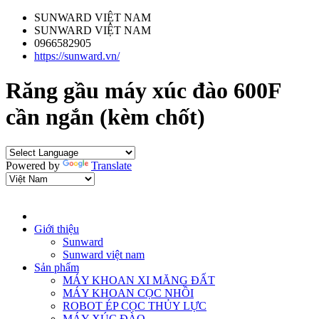
SUNWARD VIỆT NAM
SUNWARD VIỆT NAM
0966582905
https://sunward.vn/
Răng gầu máy xúc đào 600F
cần ngắn (kèm chốt)
Powered by
Translate
Giới thiệu
Sunward
Sunward việt nam
Sản phẩm
MÁY KHOAN XI MĂNG ĐẤT
MÁY KHOAN CỌC NHỒI
ROBOT ÉP CỌC THỦY LỰC
MÁY XÚC ĐÀO