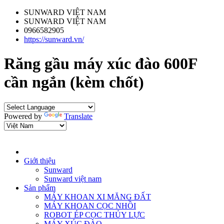
SUNWARD VIỆT NAM
SUNWARD VIỆT NAM
0966582905
https://sunward.vn/
Răng gầu máy xúc đào 600F
cần ngắn (kèm chốt)
Powered by
Translate
Giới thiệu
Sunward
Sunward việt nam
Sản phẩm
MÁY KHOAN XI MĂNG ĐẤT
MÁY KHOAN CỌC NHỒI
ROBOT ÉP CỌC THỦY LỰC
MÁY XÚC ĐÀO