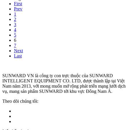
First
Prev
1
2
3
4
5
6
7
Next
Last
SUNWARD VN là công ty con trực thuộc của
SUNWARD
INTELLIGENT EQUIPMENT CO. LTD
, được thành lập tại Việt
Nam năm 2013, với mong muốn mở rộng phát triển mạng lưới dịch
vụ, mang sản phẩm SUNWARD tới khu vực Đông Nam Á.
Theo dõi chúng tôi: