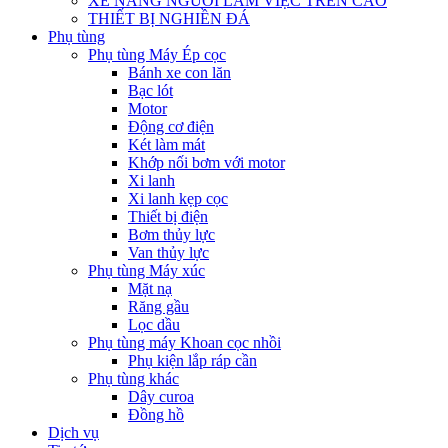
XE NÂNG NGƯỜI LÀM VIỆC TRÊN CAO
THIẾT BỊ NGHIỀN ĐÁ
Phụ tùng
Phụ tùng Máy Ép cọc
Bánh xe con lăn
Bạc lót
Motor
Động cơ điện
Két làm mát
Khớp nối bơm với motor
Xi lanh
Xi lanh kẹp cọc
Thiết bị điện
Bơm thủy lực
Van thủy lực
Phụ tùng Máy xúc
Mặt nạ
Răng gầu
Lọc dầu
Phụ tùng máy Khoan cọc nhồi
Phụ kiện lắp ráp cần
Phụ tùng khác
Dây curoa
Đồng hồ
Dịch vụ