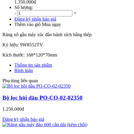
1.350.000đ
Số lượng:
-
+
Đăng ký nhận báo giá
Thêm vào giỏ
Mua ngay
Răng xô gầu máy xúc đào bánh xích bằng thép
Ký hiệu: 9W8552TV
Kích thước: 168*120*70mm
Thông tin sản phẩm
Bình luận
Phụ tùng liên quan
Bộ lọc hồi dầu PO-CO-02-02350
1.250.000đ
Đăng ký nhận báo giá