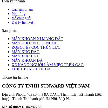
Liên kết nhanh
Các sản phẩm
Phụ tùng
Về chúng tôi
Đại lý liên kết
Sản phẩm
MÁY KHOAN XI MĂNG ĐẤT
MÁY KHOAN CỌC NHỒI
ROBOT ÉP CỌC THỦY LỰC
MÁY XÚC ĐÀO
MÁY XÚC LẬT
MÁY KHOAN ĐÁ
XE NÂNG NGƯỜI LÀM VIỆC TRÊN CAO
THIẾT BỊ NGHIỀN ĐÁ
Thông tin liên hệ
CÔNG TY TNHH SUNWARD VIỆT NAM
Địa chỉ:
Phòng 403 số nhà 9A đường Thanh Liệt, xã Thanh Liệt,
huyện Thanh Trì, thành phố Hà Nội, Việt Nam
Mã số thuế:
0106282266