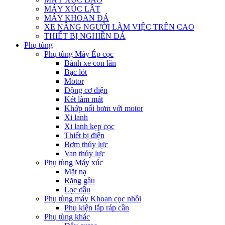
MÁY XÚC LẬT
MÁY KHOAN ĐÁ
XE NÂNG NGƯỜI LÀM VIỆC TRÊN CAO
THIẾT BỊ NGHIỀN ĐÁ
Phụ tùng
Phụ tùng Máy Ép cọc
Bánh xe con lăn
Bạc lót
Motor
Động cơ điện
Két làm mát
Khớp nối bơm với motor
Xi lanh
Xi lanh kẹp cọc
Thiết bị điện
Bơm thủy lực
Van thủy lực
Phụ tùng Máy xúc
Mặt nạ
Răng gầu
Lọc dầu
Phụ tùng máy Khoan cọc nhồi
Phụ kiện lắp ráp cần
Phụ tùng khác