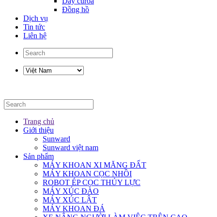
Dây curoa
Đồng hồ
Dịch vụ
Tin tức
Liên hệ
Trang chủ
Giới thiệu
Sunward
Sunward việt nam
Sản phẩm
MÁY KHOAN XI MĂNG ĐẤT
MÁY KHOAN CỌC NHỒI
ROBOT ÉP CỌC THỦY LỰC
MÁY XÚC ĐÀO
MÁY XÚC LẬT
MÁY KHOAN ĐÁ