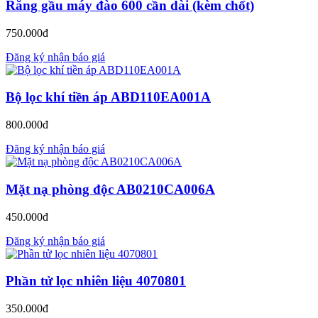
Răng gầu máy đào 600 cần dài (kèm chốt)
750.000đ
Đăng ký nhận báo giá
Bộ lọc khí tiền áp ABD110EA001A
800.000đ
Đăng ký nhận báo giá
Mặt nạ phòng độc AB0210CA006A
450.000đ
Đăng ký nhận báo giá
Phần tử lọc nhiên liệu 4070801
350.000đ