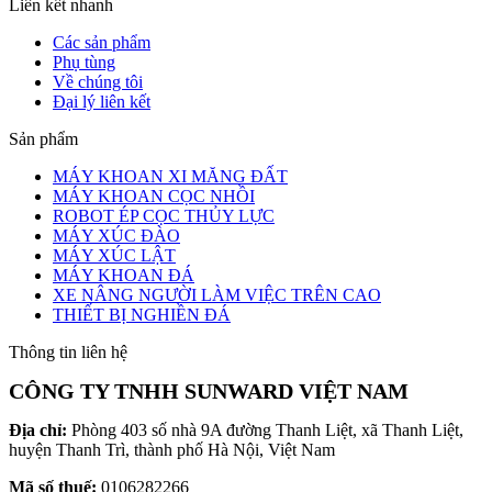
Liên kết nhanh
Các sản phẩm
Phụ tùng
Về chúng tôi
Đại lý liên kết
Sản phẩm
MÁY KHOAN XI MĂNG ĐẤT
MÁY KHOAN CỌC NHỒI
ROBOT ÉP CỌC THỦY LỰC
MÁY XÚC ĐÀO
MÁY XÚC LẬT
MÁY KHOAN ĐÁ
XE NÂNG NGƯỜI LÀM VIỆC TRÊN CAO
THIẾT BỊ NGHIỀN ĐÁ
Thông tin liên hệ
CÔNG TY TNHH SUNWARD VIỆT NAM
Địa chỉ:
Phòng 403 số nhà 9A đường Thanh Liệt, xã Thanh Liệt,
huyện Thanh Trì, thành phố Hà Nội, Việt Nam
Mã số thuế:
0106282266