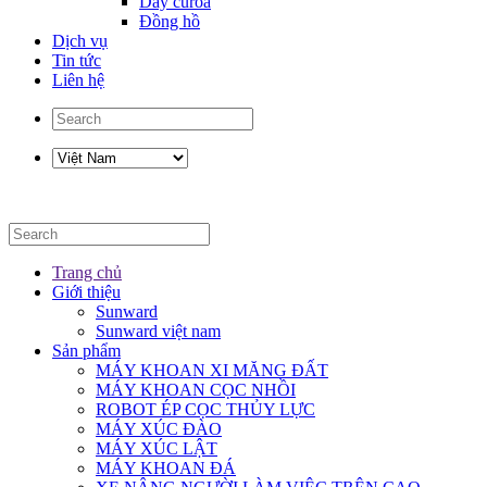
Dây curoa
Đồng hồ
Dịch vụ
Tin tức
Liên hệ
Trang chủ
Giới thiệu
Sunward
Sunward việt nam
Sản phẩm
MÁY KHOAN XI MĂNG ĐẤT
MÁY KHOAN CỌC NHỒI
ROBOT ÉP CỌC THỦY LỰC
MÁY XÚC ĐÀO
MÁY XÚC LẬT
MÁY KHOAN ĐÁ