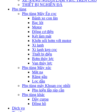
XE NÂNG NGƯỜI LÀM VIỆC TRÊN CAO
THIẾT BỊ NGHIỀN ĐÁ
Phụ tùng
Phụ tùng Máy Ép cọc
Bánh xe con lăn
Bạc lót
Motor
Động cơ điện
Két làm mát
Khớp nối bơm với motor
Xi lanh
Xi lanh kẹp cọc
Thiết bị điện
Bơm thủy lực
Van thủy lực
Phụ tùng Máy xúc
Mặt nạ
Răng gầu
Lọc dầu
Phụ tùng máy Khoan cọc nhồi
Phụ kiện lắp ráp cần
Phụ tùng khác
Dây curoa
Đồng hồ
Dịch vụ