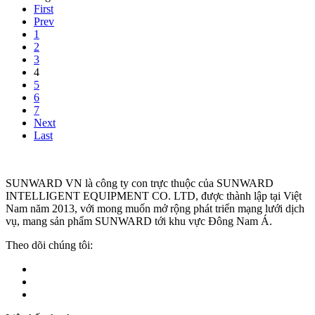
First
Prev
1
2
3
4
5
6
7
Next
Last
SUNWARD VN là công ty con trực thuộc của
SUNWARD
INTELLIGENT EQUIPMENT CO. LTD
, được thành lập tại Việt
Nam năm 2013, với mong muốn mở rộng phát triển mạng lưới dịch
vụ, mang sản phẩm SUNWARD tới khu vực Đông Nam Á.
Theo dõi chúng tôi: