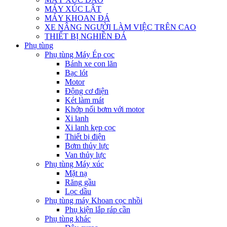
MÁY XÚC LẬT
MÁY KHOAN ĐÁ
XE NÂNG NGƯỜI LÀM VIỆC TRÊN CAO
THIẾT BỊ NGHIỀN ĐÁ
Phụ tùng
Phụ tùng Máy Ép cọc
Bánh xe con lăn
Bạc lót
Motor
Động cơ điện
Két làm mát
Khớp nối bơm với motor
Xi lanh
Xi lanh kẹp cọc
Thiết bị điện
Bơm thủy lực
Van thủy lực
Phụ tùng Máy xúc
Mặt nạ
Răng gầu
Lọc dầu
Phụ tùng máy Khoan cọc nhồi
Phụ kiện lắp ráp cần
Phụ tùng khác