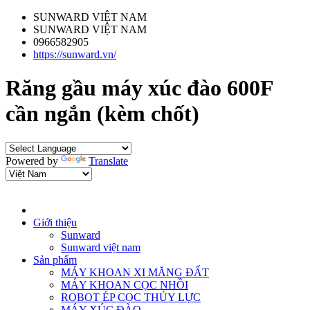
SUNWARD VIỆT NAM
SUNWARD VIỆT NAM
0966582905
https://sunward.vn/
Răng gầu máy xúc đào 600F
cần ngắn (kèm chốt)
Powered by
Translate
Giới thiệu
Sunward
Sunward việt nam
Sản phẩm
MÁY KHOAN XI MĂNG ĐẤT
MÁY KHOAN CỌC NHỒI
ROBOT ÉP CỌC THỦY LỰC
MÁY XÚC ĐÀO