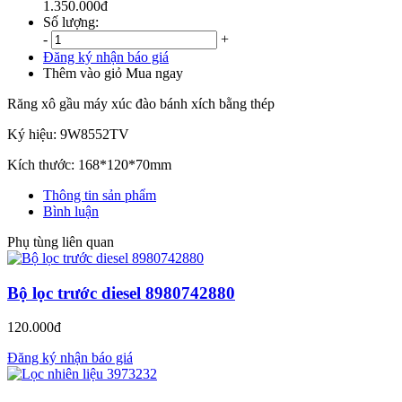
1.350.000đ
Số lượng:
-
+
Đăng ký nhận báo giá
Thêm vào giỏ
Mua ngay
Răng xô gầu máy xúc đào bánh xích bằng thép
Ký hiệu: 9W8552TV
Kích thước: 168*120*70mm
Thông tin sản phẩm
Bình luận
Phụ tùng liên quan
Bộ lọc trước diesel 8980742880
120.000đ
Đăng ký nhận báo giá